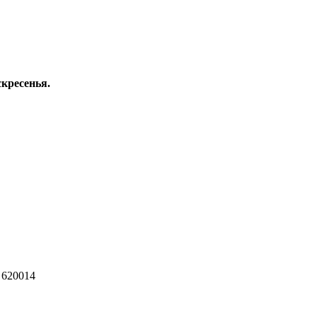
скресенья.
 620014