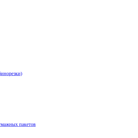
бинорезки)
бумажных пакетов