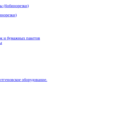
ы (бобинорезки)
инорезки)
ок и бумажных пакетов
ды
нтгеновское оборудование.