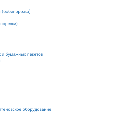
 (бобинорезки)
норезки)
 и бумажных пакетов
ы
тгеновское оборудование.