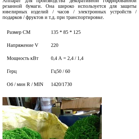
Аппарат для производства декоративной гофрированной
резанной бумаги. Она широко используется для защиты
ювелирных изделий / часов / электронных устройств /
подарков / фруктов и т.д. при транспортировке.
Размер CM
135 * 85 * 125
Напряжение V
220
Мощность кВт
0,4 А = 2,4 / 1,4
Герц
Гц50 / 60
Об / мин R / MIN
1420/1730