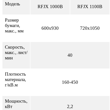
Модель
RFJX 1000B
RFJX 1100B
Размер
бумаги,
600х930
720х1050
макс., мм
Скорость,
макс., лист/
40
мин
Плотность
материала,
160-450
г/кВ.м
Мощность,
кВт
2,2