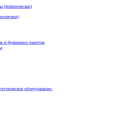
ы (бобинорезки)
инорезки)
ок и бумажных пакетов
ды
нтгеновское оборудование.