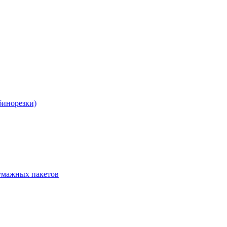
бинорезки)
бумажных пакетов