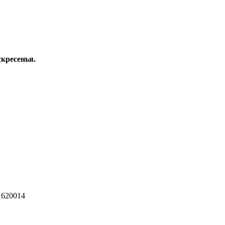
скресенья.
 620014