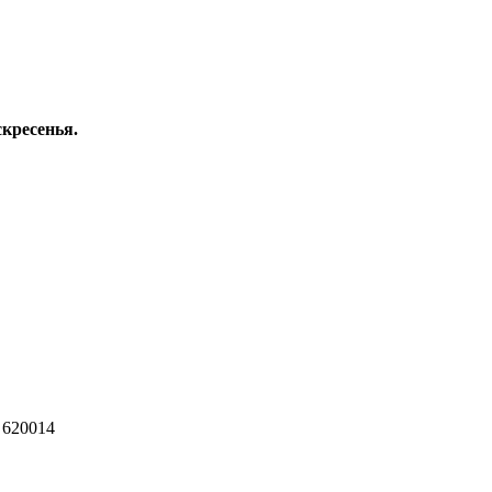
скресенья.
 620014