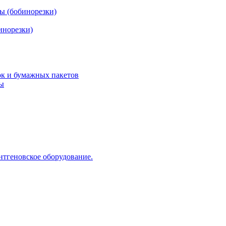
ы (бобинорезки)
инорезки)
ок и бумажных пакетов
ды
нтгеновское оборудование.