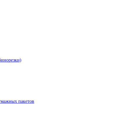
бинорезки)
бумажных пакетов