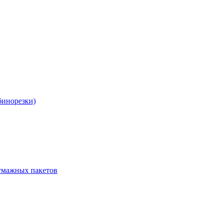
бинорезки)
бумажных пакетов