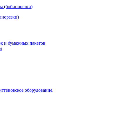
ы (бобинорезки)
инорезки)
ок и бумажных пакетов
ды
нтгеновское оборудование.