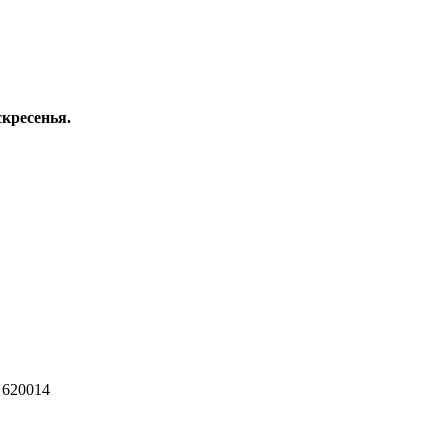
скресенья.
 620014