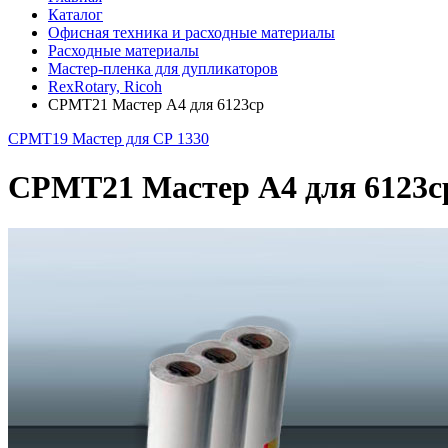
Каталог
Офисная техника и расходные материалы
Расходные материалы
Мастер-пленка для дупликаторов
RexRotary, Ricoh
CPMT21 Мастер А4 для 6123cp
CPMT19 Мастер для СР 1330
CPMT21 Мастер А4 для 6123c