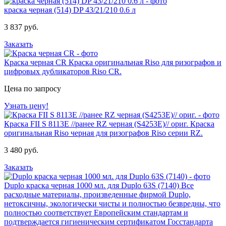
краска черная (514) DP 43/21/210 0.6 л
3 837 руб.
Заказать
Краска черная CR
Краска оригинальная Riso для ризографов и
цифровых дубликаторов Riso CR.
Цена по запросу
Узнать цену!
Краска FII S 8113E //ранее RZ черная (S4253E)// ориг.
Краска
оригинальная Riso черная для ризографов Riso серии RZ.
3 480 руб.
Заказать
Duplo краска черная 1000 мл. для Duplo 63S (7140)
Все
расходные материалы, произведенные фирмой Duplo,
нетоксичны, экологически чисты и полностью безвредны, что
полностью соответствует Европейским стандартам и
подтверждается гигиеническим сертификатом Госстандарта