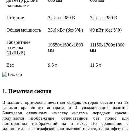
диаметр рулона
600 мм
600 мм
на намотке
Питание
3 фазы, 380 В
3 фазы, 380 В
Общая мощность
33,6 кВт (без УФ)
40 кВт (без УФ)
Габаритные
10550х1600х1800
11150х1700х1800
размеры
мм
мм
(ДхШхВ)
Вес
9,5 т
11,5 т
1. Печатная секция
В машине применена печатная секция, которая состоит из 19
валиков красочного аппарата и 4 увлажняющих валиков.
Благодаря отличному качеству системы передачи краски,
получается изображение, отпечатанное без полос или
посторонних изображений на оттиске. По сравнению с
машинами флексографской или высокой печати, наша офсетная