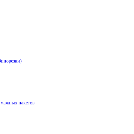
бинорезки)
бумажных пакетов