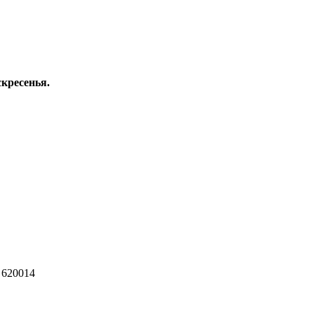
скресенья.
 620014