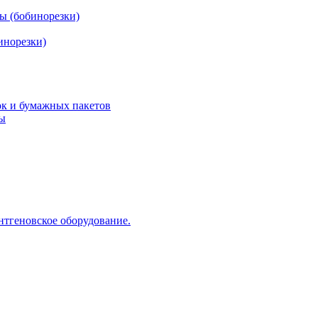
ы (бобинорезки)
инорезки)
ок и бумажных пакетов
ды
нтгеновское оборудование.