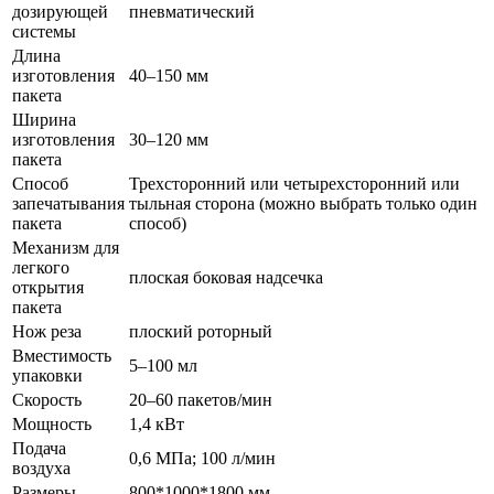
дозирующей
пневматический
системы
Длина
изготовления
40–150 мм
пакета
Ширина
изготовления
30–120 мм
пакета
Способ
Трехсторонний или четырехсторонний или
запечатывания
тыльная сторона (можно выбрать только один
пакета
способ)
Механизм для
легкого
плоская боковая надсечка
открытия
пакета
Нож реза
плоский роторный
Вместимость
5–100 мл
упаковки
Скорость
20–60 пакетов/мин
Мощность
1,4 кВт
Подача
0,6 МПа; 100 л/мин
воздуха
Размеры
800*1000*1800 мм