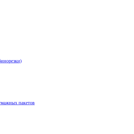
бинорезки)
бумажных пакетов