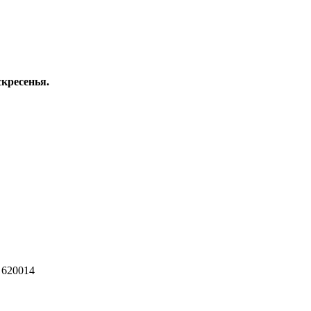
скресенья.
 620014