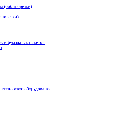
ы (бобинорезки)
инорезки)
ок и бумажных пакетов
ды
нтгеновское оборудование.