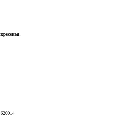
скресенья.
 620014