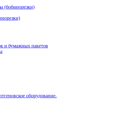
ы (бобинорезки)
инорезки)
ок и бумажных пакетов
ды
нтгеновское оборудование.