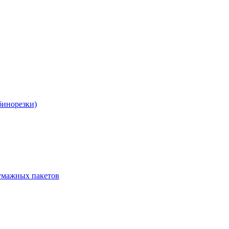
бинорезки)
бумажных пакетов