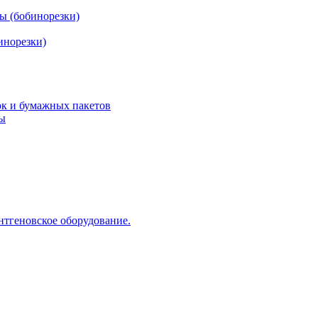
ы (бобинорезки)
инорезки)
ок и бумажных пакетов
ды
нтгеновское оборудование.