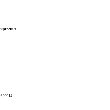
скресенья.
 620014