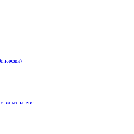
бинорезки)
бумажных пакетов