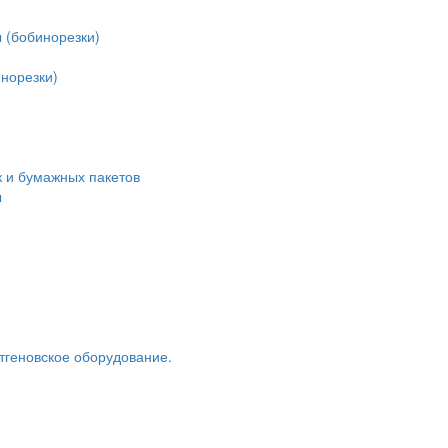
 (бобинорезки)
норезки)
 и бумажных пакетов
ы
тгеновское оборудование.