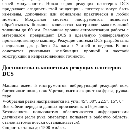
своей модульности. Новая серия режущих плоттеров DCS
продолжает следовать этой концепции - плоттеры могут быть
изменены, дополнены или обновлены практически в любой
момент. Модульная система инструментов позволяет
обрабатывать большое количество материалов максимальной
толщины до 60 мм. Различные уровни автоматизации работы с
материалом, превращают DCS в идеальную универсальную
производственную машину. Режущие системы DCS разработаны
специально для работы 24 часа / 7 дней в неделю. В них
сочетается уникальная комбинация прочной и жесткой
конструкции и непревзойденной точности.
Достоинства планшетных режущих плоттеров
DCS
Машина имеет 5 инструментов: вибрирующий режущий нож,
биговочные ножи, нож V-резки, высокоскоростная фреза, ручка-
перо.
V-образная резка настраивается на углы 45°, 30°, 22.5°, 15°, 0°.
Все кабели передачи данных произведены в Германии.
Безопасность пользователя обеспечивается инфракрасными
датчиками (если рука оператора попадает в рабочую область,
станок автоматически останавливается).
Скорость станка до 1500 мм/сек.