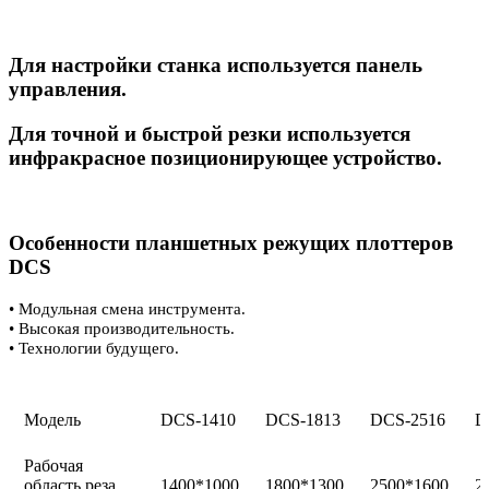
Для настройки станка используется панель
управления.
Для точной и быстрой резки используется
инфракрасное позиционирующее устройство.
Особенности планшетных режущих плоттеров
DCS
• Модульная смена инструмента.
• Высокая производительность.
• Технологии будущего.
Модель
DCS-1410
DCS-1813
DCS-2516
D
Рабочая
область реза,
1400*1000
1800*1300
2500*1600
2