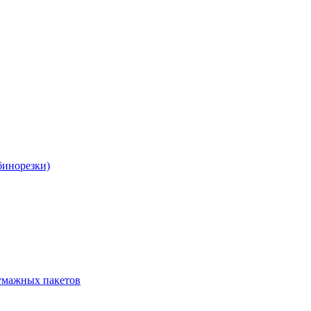
бинорезки)
бумажных пакетов