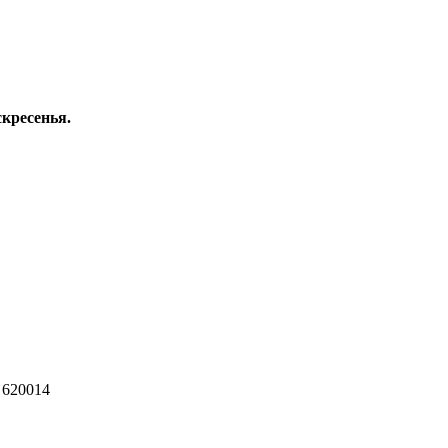
скресенья.
 620014