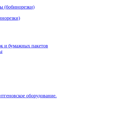
ы (бобинорезки)
инорезки)
ок и бумажных пакетов
ды
нтгеновское оборудование.