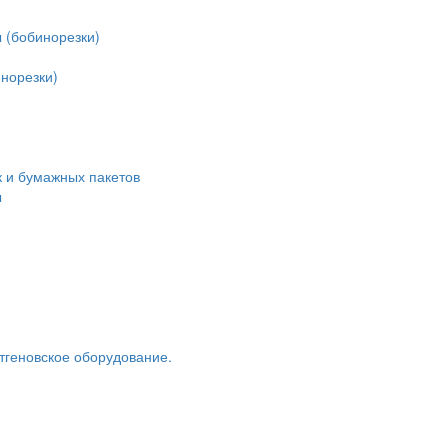
 (бобинорезки)
норезки)
 и бумажных пакетов
ы
тгеновское оборудование.