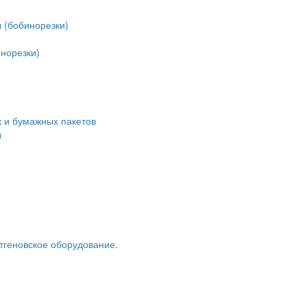
 (бобинорезки)
норезки)
 и бумажных пакетов
ы
тгеновское оборудование.