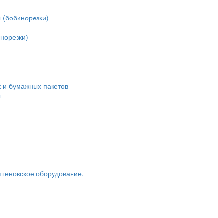
 (бобинорезки)
норезки)
 и бумажных пакетов
ы
тгеновское оборудование.