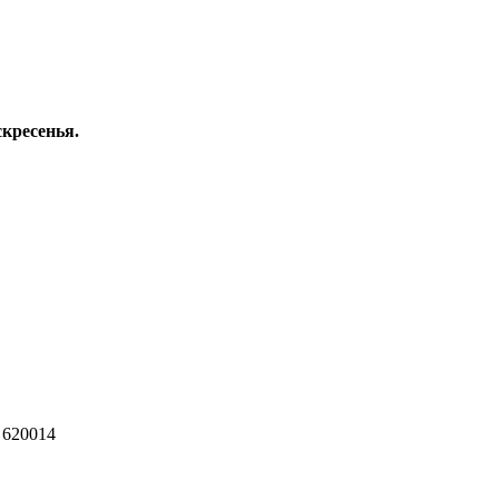
скресенья.
 620014