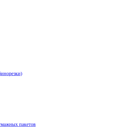
бинорезки)
бумажных пакетов