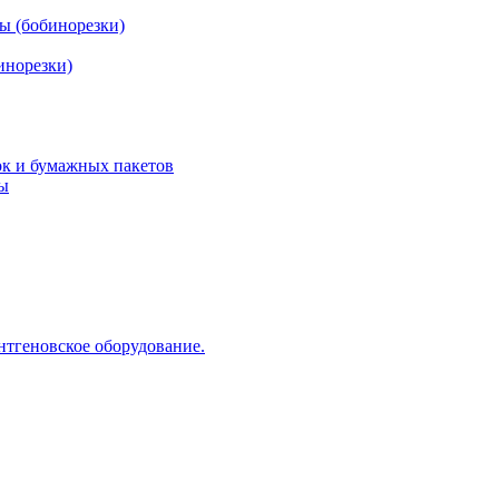
ы (бобинорезки)
инорезки)
ок и бумажных пакетов
ды
нтгеновское оборудование.