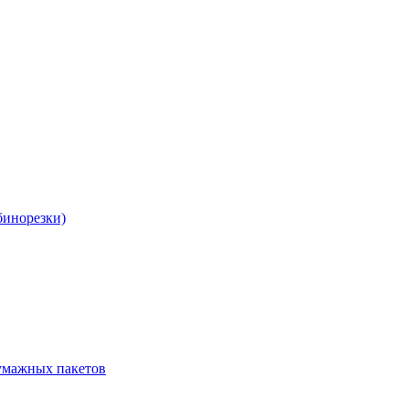
бинорезки)
бумажных пакетов