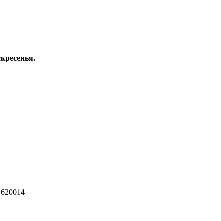
скресенья.
 620014