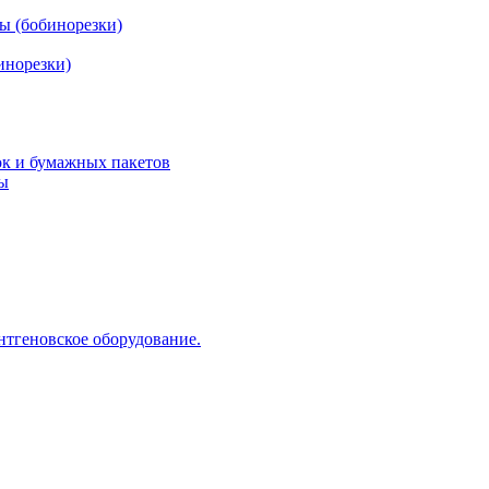
ы (бобинорезки)
инорезки)
ок и бумажных пакетов
ды
нтгеновское оборудование.