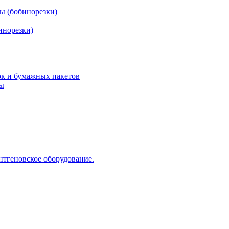
ы (бобинорезки)
инорезки)
ок и бумажных пакетов
ды
нтгеновское оборудование.