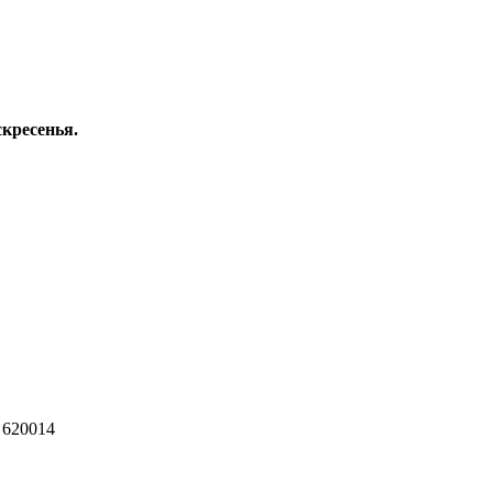
скресенья.
 620014