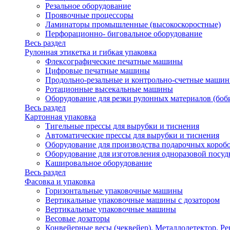
Резальное оборудование
Проявочные процессоры
Ламинаторы промышленные (высокоскоростные)
Перфорационно- биговальное оборудование
Весь раздел
Рулонная этикетка и гибкая упаковка
Флексографические печатные машины
Цифровые печатные машины
Продольно-резальные и контрольно-счетные машин
Ротационные высекальные машины
Оборудование для резки рулонных материалов (боб
Весь раздел
Картонная упаковка
Тигельные прессы для вырубки и тиснения
Автоматические прессы для вырубки и тиснения
Оборудование для производства подарочных короб
Оборудование для изготовления одноразовой посу
Кашировальное оборудование
Весь раздел
Фасовка и упаковка
Горизонтальные упаковочные машины
Вертикальные упаковочные машины с дозатором
Вертикальные упаковочные машины
Весовые дозаторы
Конвейерные весы (чеквейер). Металлодетектор. Ре