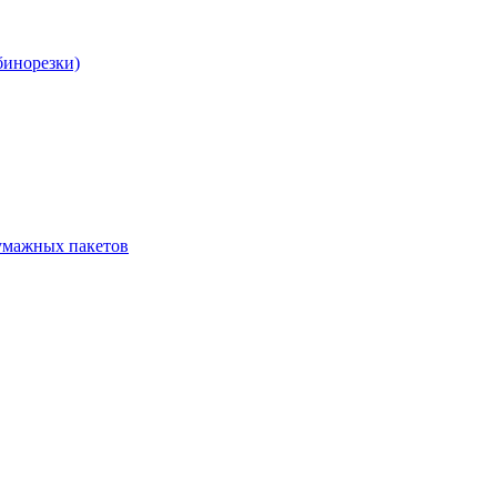
бинорезки)
бумажных пакетов