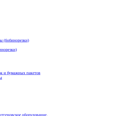
ы (бобинорезки)
инорезки)
ок и бумажных пакетов
ды
нтгеновское оборудование.