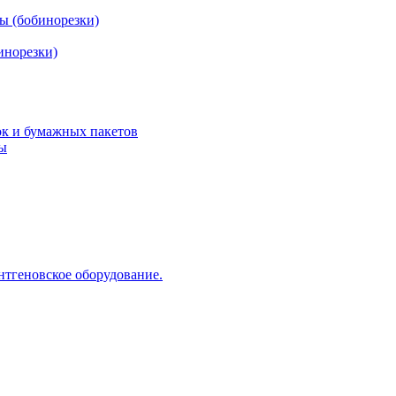
ы (бобинорезки)
инорезки)
ок и бумажных пакетов
ды
нтгеновское оборудование.