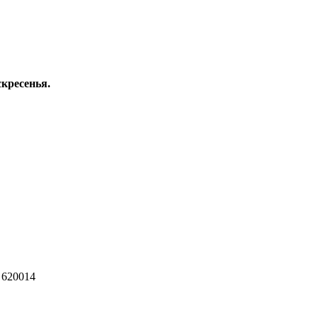
скресенья.
 620014