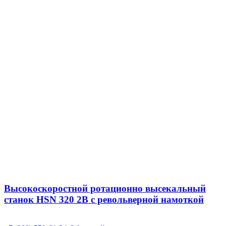
Высокоскоростной ротационно высекальный
станок HSN 320 2B с револьверной намоткой