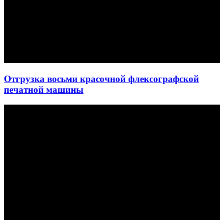
Отгрузка восьми красочной флексографской
печатной машины