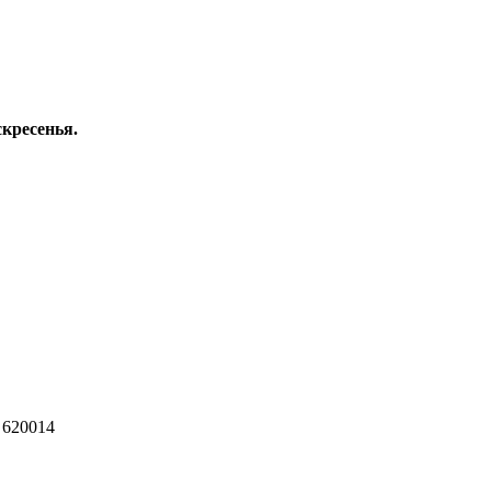
скресенья.
 620014