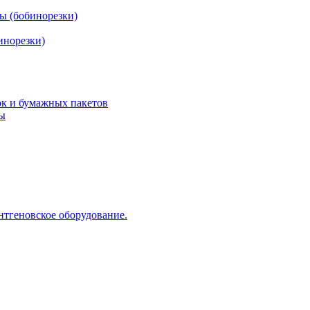
ы (бобинорезки)
инорезки)
ок и бумажных пакетов
ды
нтгеновское оборудование.