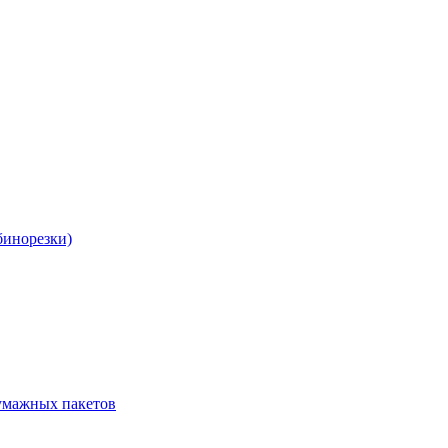
бинорезки)
бумажных пакетов