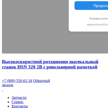
Высокоскоростной ротационно высекальный
станок HSN 320 2B с револьверной намоткой
+7 (800) 550-61-34
Обратный
звонок
Запчасти
Сервис
Контакты