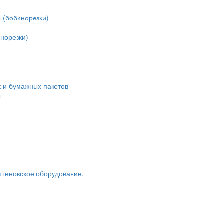
 (бобинорезки)
норезки)
 и бумажных пакетов
ы
тгеновское оборудование.