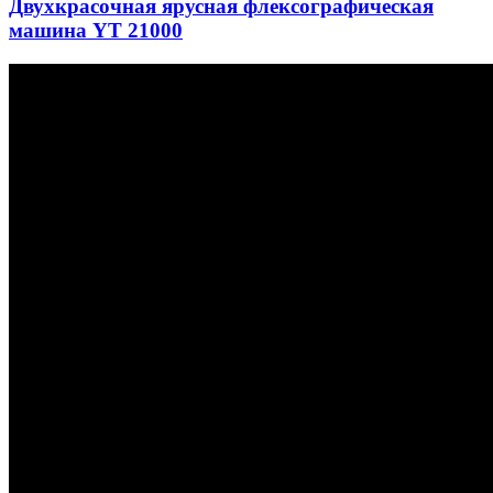
Двухкрасочная ярусная флексографическая
машина YT 21000