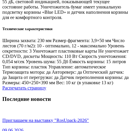
55 дБ, световой индикацией, показывающей текущее
состояние работы. Уничтожитель бумаг имеет уникальную
подсветку корзины «Blue LED» и датчик наполнения корзины
для ее комфортного контроля.
Технические характеристики
Ширина захвата: 230 мм Размер фрагмента: 3,9×50 мм Число
листов (70 г/м2): 10 - оптимально, 12 - максимально Уровень
секретности: 3 Уничтожает пластиковые карты Не уничтожает
СD/DVD, дискеты Мощность: 110 Вт Скорость уничтожения:
0,054 м/сек Уровень шума: 55 Дб Ёмкость корзины: 15 литров
Тип корзины: пластик Управление: автоматическое
Термозащита мотора: да Автореверс: да Оптический датчик:
да Защита от перегрузки: да Датчик переполнения корзины: да
Размеры: 450×250×390 мм Вес: 10 кг (в упаковке 13 кг)
Распечатать страницу
Последние новости
Приглашаем на выставку "RosUpack-2026"
09.06.2026