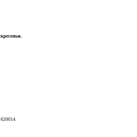
скресенья.
 620014