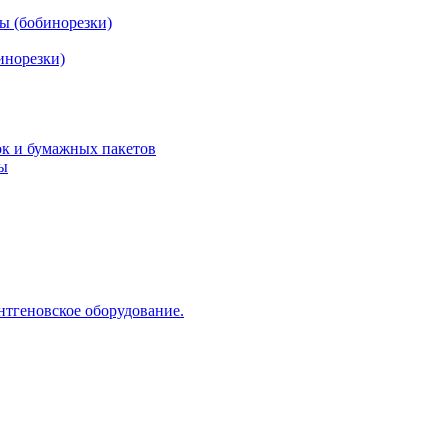
ы (бобинорезки)
инорезки)
ок и бумажных пакетов
ды
нтгеновское оборудование.