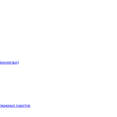
бинорезки)
бумажных пакетов