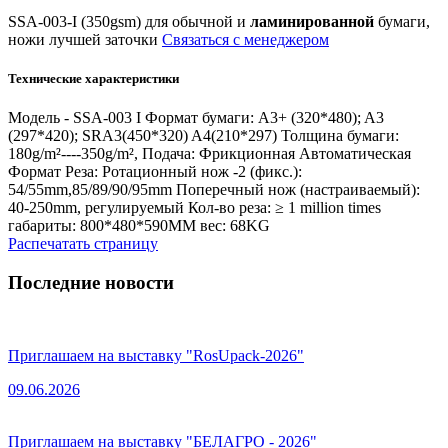
SSA-003-I (350gsm) для обычной и
ламинированной
бумаги,
ножи лучшей заточки
Связаться с менеджером
Технические характеристики
Модель - SSA-003 I Формат бумаги: A3+ (320*480); A3
(297*420); SRA3(450*320) A4(210*297) Толщина бумаги:
180g/m²----350g/m², Подача: Фрикционная Автоматическая
Формат Реза: Ротационный нож -2 (фикс.):
54/55mm,85/89/90/95mm Поперечный нож (настраиваемый):
40-250mm, регулируемый Кол-во реза: ≥ 1 million times
габариты: 800*480*590MM вес: 68KG
Распечатать страницу
Последние новости
Приглашаем на выставку "RosUpack-2026"
09.06.2026
Приглашаем на выставку "БЕЛАГРО - 2026"