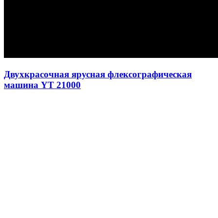
Двухкрасочная ярусная флексографическая
машина YT 21000