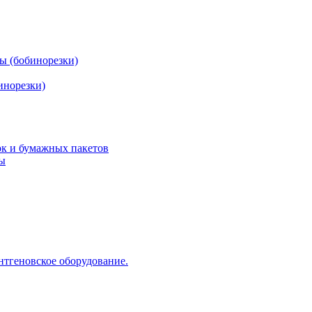
ы (бобинорезки)
инорезки)
ок и бумажных пакетов
ды
нтгеновское оборудование.