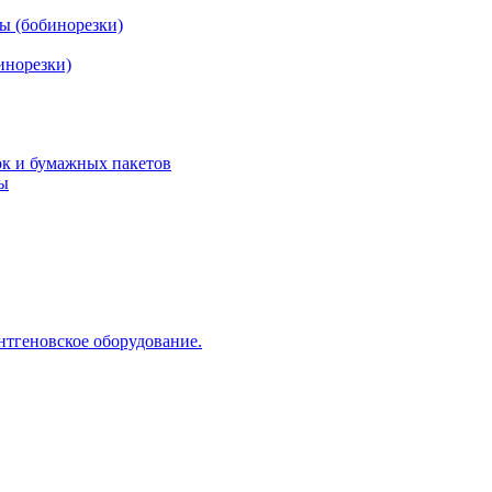
ы (бобинорезки)
инорезки)
ок и бумажных пакетов
ды
нтгеновское оборудование.