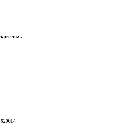
скресенья.
 620014