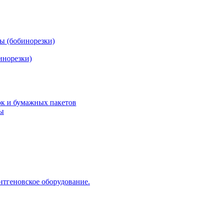
ы (бобинорезки)
инорезки)
ок и бумажных пакетов
ды
нтгеновское оборудование.