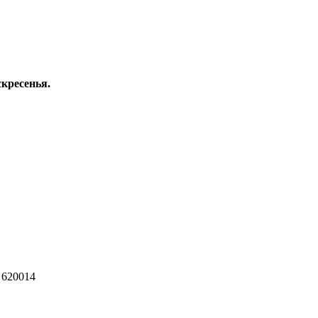
скресенья.
 620014