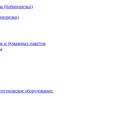
ы (бобинорезки)
инорезки)
ок и бумажных пакетов
ды
нтгеновское оборудование.