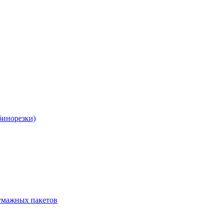
бинорезки)
бумажных пакетов