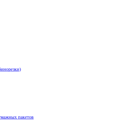
бинорезки)
бумажных пакетов