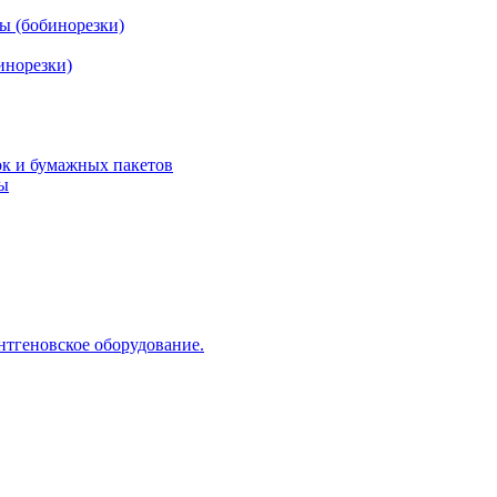
ы (бобинорезки)
инорезки)
ок и бумажных пакетов
ды
нтгеновское оборудование.