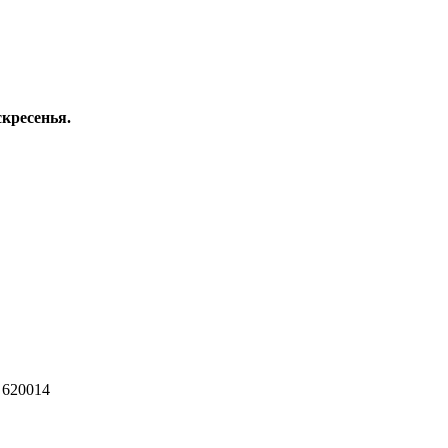
скресенья.
 620014