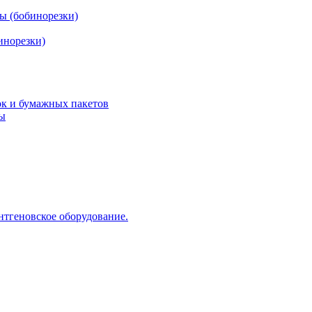
ы (бобинорезки)
инорезки)
ок и бумажных пакетов
ды
нтгеновское оборудование.