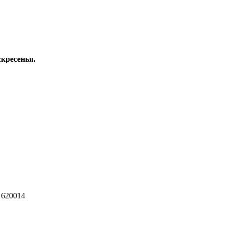
скресенья.
 620014