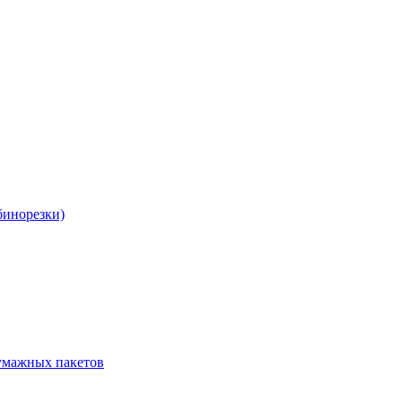
бинорезки)
бумажных пакетов