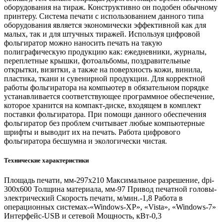
оборудования на тираж. Конструктивно он подобен обычному
принтеру. Система печати с использованием данного типа
оборудования является экономически эффективной как для
малых, так и для штучных тиражей. Используя цифровой
фольгиратор можно наносить печать на такую
полиграфическую продукцию как: ежедневники, журналы,
переплетные крышки, фотоальбомы, поздравительные
открытки, визитки, а также на поверхность кожи, винила,
пластика, ткани и сувенирной продукции. Для корректной
работы фольгиратора на компьютер в обязательном порядке
устанавливается соответствующее программное обеспечение,
которое хранится на компакт-диске, входящем в комплект
поставки фольгиратора. При помощи данного обеспечения
фольгиратор без проблем считывает любые компьютерные
шрифты и выводит их на печать. Работа цифрового
фольгиратора бесшумна и экологически чистая.
Технические характеристики
Площадь печати, мм-297х210 Максимальное разрешение, dpi-
300х600 Толщина материала, мм-97 Привод печатной головы-
электрический Скорость печати, м/мин.-1,8 Работа в
операционных системах-«Windows-XP», «Vista», «Windows-7»
Интерфейс-USB и сетевой Мощность, кВт-0,3