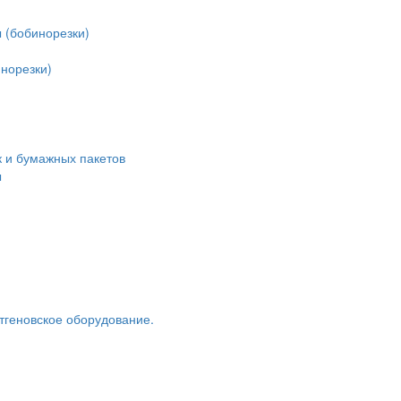
 (бобинорезки)
норезки)
 и бумажных пакетов
ы
тгеновское оборудование.