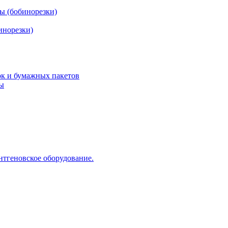
ы (бобинорезки)
инорезки)
ок и бумажных пакетов
ды
нтгеновское оборудование.