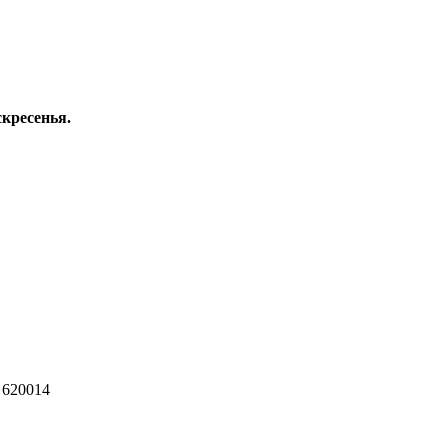
скресенья.
 620014