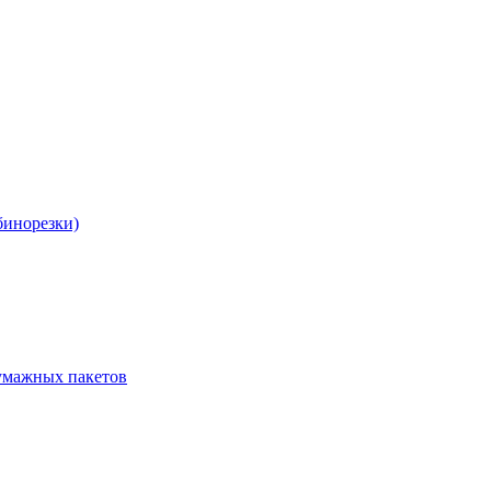
бинорезки)
бумажных пакетов