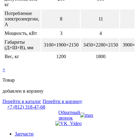
кг
Потребление
электроэнергии,
8
11
А
Мощность, кВт
3
4
Габариты
3100×1900×2150
3450×2280×2150
3900×2
(Д×Ш×В), мм
Вес, кг
1200
1800
2
×
Товар
добавлен в корзину
Перейти в каталог
Перейти в корзину
+7 (812) 318-47-68
Обратный
звонок
Запчасти