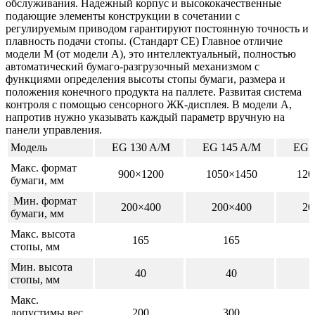
обслуживания. Надежный корпус и высококачественные
подающие элементы конструкции в сочетании с
регулируемым приводом гарантируют постоянную точность и
плавность подачи стопы. (Стандарт CE) Главное отличие
модели М (от модели А), это интеллектуальный, полностью
автоматический бумаго-разгрузочный механизмом с
функциями определения высоты стопы бумаги, размера и
положения конечного продукта на паллете. Развитая система
контроля с помощью сенсорного ЖК-дисплея. В модели А,
напротив нужно указывать каждый параметр вручную на
панели управления.
Модель
EG 130 A/M
EG 145 A/M
EG 1
Макс. формат
900×1200
1050×1450
120
бумаги, мм
Мин. формат
200×400
200×400
20
бумаги, мм
Макс. высота
165
165
стопы, мм
Мин. высота
40
40
стопы, мм
Макс.
допустимы вес,
200
300