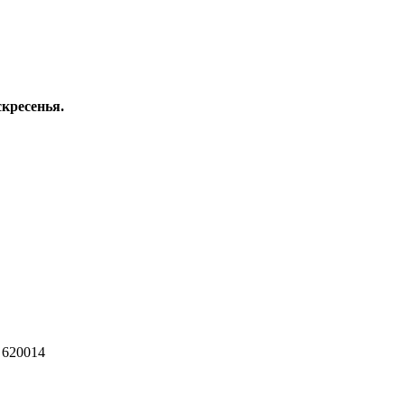
скресенья.
 620014