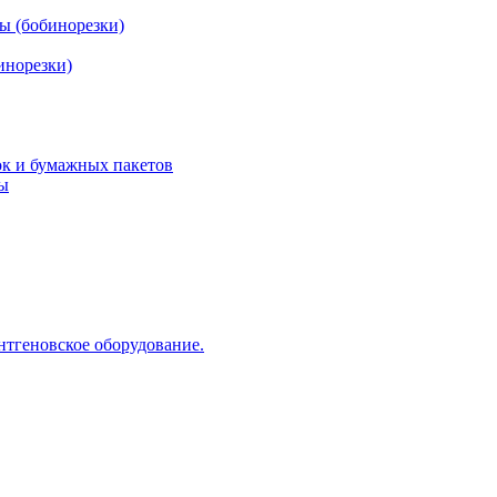
ы (бобинорезки)
инорезки)
ок и бумажных пакетов
ды
нтгеновское оборудование.