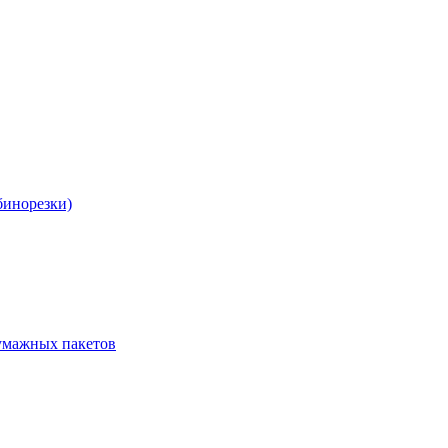
бинорезки)
бумажных пакетов