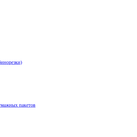
бинорезки)
бумажных пакетов