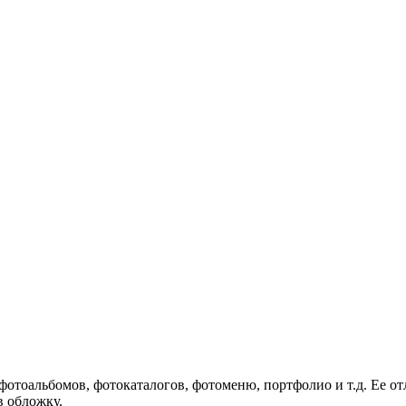
отоальбомов, фотокаталогов, фотоменю, портфолио и т.д. Ее от
в обложку.