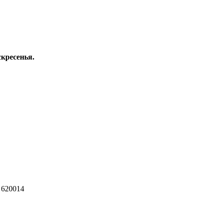
скресенья.
 620014