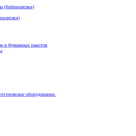
ы (бобинорезки)
инорезки)
ок и бумажных пакетов
ды
нтгеновское оборудование.