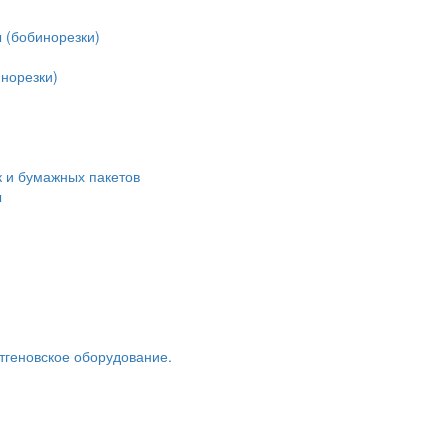
 (бобинорезки)
норезки)
 и бумажных пакетов
ы
тгеновское оборудование.