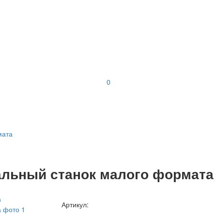
0
мата
альный станок малого формата
Артикул: