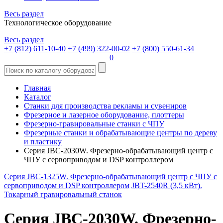
Весь раздел
Технологическое оборудование
Весь раздел
+7 (812) 611-10-40
+7 (499) 322-00-02
+7 (800) 550-61-34
0
Главная
Каталог
Станки для производства рекламы и сувениров
Фрезерное и лазерное оборудование, плоттеры
Фрезерно-гравировальные станки с ЧПУ
Фрезерные станки и обрабатывающие центры по дереву
и пластику
Серия JBC-2030W. Фрезерно-обрабатывающий центр с
ЧПУ с сервоприводом и DSP контроллером
Серия JBC-1325W. Фрезерно-обрабатывающий центр с ЧПУ с
сервоприводом и DSP контроллером
JBT-2540R (3,5 кВт).
Токарный гравировальный станок
Серия JBC-2030W. Фрезерно-