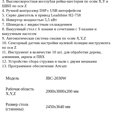
3. Высокоскоростная косозубая рейка-шестерня по осям X,Y и
ШВП по оси Z
4. Ручной контроллер DSP с USB интерфейсом
5. Серво двигатель и привод Leadshine H2-758
6. Инвертор мощностью 5,5 кВт
7. Шпиндель с жидкостным охлаждением
8. Вакуумный стол с 6 зонами в сочетании с T-пазами и
вакуумным насосом
9. Автоматическая система смазки по осям X,Y,Z
10. Сенсорный датчик настройки нулевой позиции инструмента
по оси Z
11. Инструмент в количестве 10 шт. для обработки дерева,
алюминия, акрила и ПВХ
12. Устройство сбора стружки и пыли с двумя мешками
13. Программное обеспечение Artcam
Модель
JBC-2030W
Рабочая область
2000х3000x200 мм
X,Y,Z
Размер стола
2450x3640 мм
(станины)