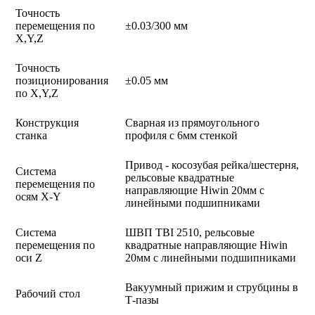
Точность
перемещения по
±0.03/300 мм
X,Y,Z
Точность
позиционирования
±0.05 мм
по X,Y,Z
Конструкция
Сварная из прямоугольного
станка
профиля с 6мм стенкой
Привод - косозубая рейка/шестерня,
Система
рельсовые квадратные
перемещения по
направляющие Hiwin 20мм с
осям X-Y
линейными подшипниками
Система
ШВП TBI 2510, рельсовые
перемещения по
квадратные направляющие Hiwin
оси Z
20мм с линейными подшипниками
Вакуумный прижим и струбцины в
Рабочий стол
Т-пазы