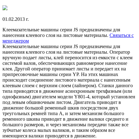
01.02.2013 г.
Клеемазательные машины серии JS предназначены для
нанесения клеевого слоя на листовые материалы.
Связаться с
менеджером
Клеемазательные машины серии JS предназначены для
нанесения клеевого слоя на листовые материалы. Оператор
вручную подает листы, клей переносится из емкости с клеем
системой валов, обеспечивающих равномерное нанесение
клея. Другой оператор принимает листы и передает их на
припресовочные машины серии YP. На этих машинах
происходит соединение листового материала с нанесенным
клеевым слоем с верхним слоем (лайнером). Станки данного
типа приводятся в движение асинхронным трехфазным (или
однофазным) двигателем модели Y801-4, который установлен
под левым обшивочным листом. Двигатель приводит в
движение большой ременный шкив посредством двух
треугольных ремней типа А, и затем механизм большого
ременного шкива приводит в движение валики среднего и
большого размеров, и через механизмы передачи также все
зубчатые колеса малых валиков, и таким образом все
имеющиеся валики приводятся в движение.