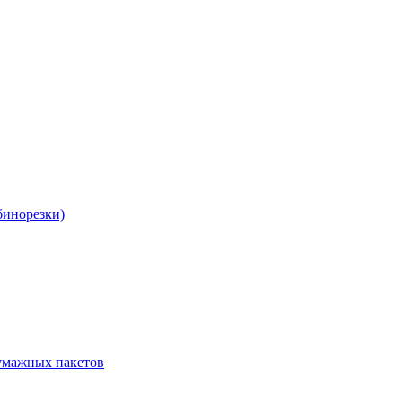
бинорезки)
бумажных пакетов