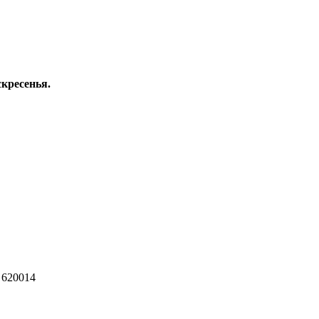
скресенья.
 620014