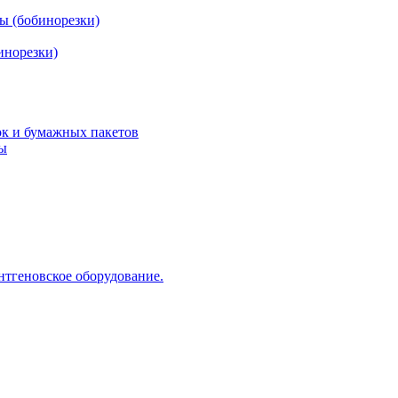
ы (бобинорезки)
инорезки)
ок и бумажных пакетов
ды
нтгеновское оборудование.